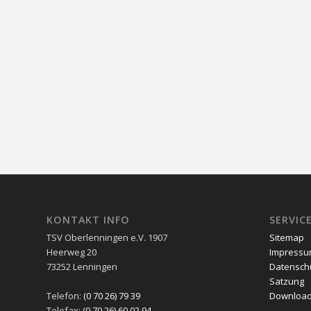
KONTAKT INFO
SERVIC
TSV Oberlenningen e.V. 1907
Sitemap
Heerweg 20
Impress
73252 Lenningen
Datensch
Satzung
Telefon:
(0 70 26) 79 39
Downloa
Telefax:
(0 70 26) 60 02 94