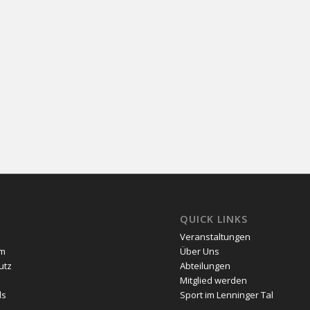
E
QUICK LINKS
Veranstaltungen
um
Über Uns
utz
Abteilungen
Mitglied werden
ds
Sport im Lenninger Tal